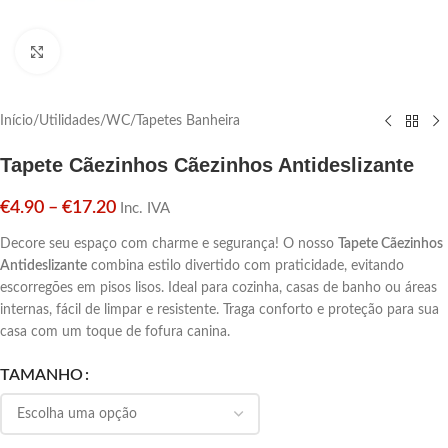
Click para aumentar
Início
/
Utilidades
/
WC
/
Tapetes Banheira
Tapete Cãezinhos Cãezinhos Antideslizante
€
4.90
–
€
17.20
Inc. IVA
Decore seu espaço com charme e segurança! O nosso
Tapete Cãezinhos
Antideslizante
combina estilo divertido com praticidade, evitando
escorregões em pisos lisos. Ideal para cozinha, casas de banho ou áreas
internas, fácil de limpar e resistente. Traga conforto e proteção para sua
casa com um toque de fofura canina.
TAMANHO