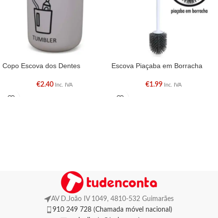
Copo Escova dos Dentes
Escova Piaçaba em Borracha
€
2.40
€
1.99
Inc. IVA
Inc. IVA
AV D.João IV 1049, 4810-532 Guimarães
910 249 728 (Chamada móvel nacional)