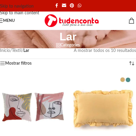
Skip to navigation
Skip to main content
MENU
Lar
Categories
Início
/
Têxtil
/
Lar
A mostrar todos os 10 resultados
Mostrar filtros