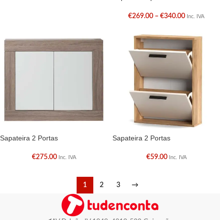
€
269.00
–
€
340.00
Inc. IVA
Sapateira 2 Portas
Sapateira 2 Portas
€
275.00
€
59.00
Inc. IVA
Inc. IVA
1
2
3
→