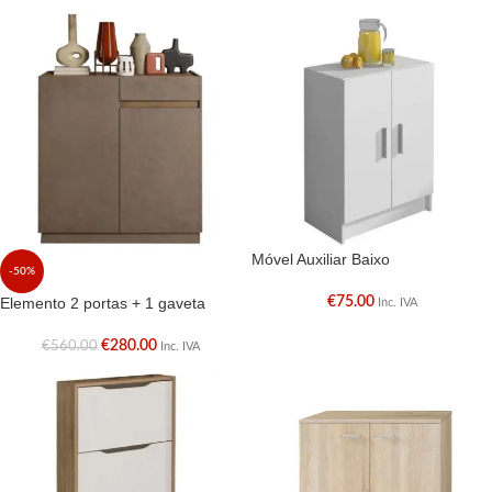
Móvel Auxiliar Baixo
-50%
Elemento 2 portas + 1 gaveta
€
75.00
Inc. IVA
€
280.00
€
560.00
Inc. IVA