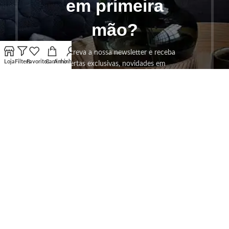
em primeira
mão?
Subscreva a nossa newsletter e receba
Loja
Filters
Favoritos
Carrinho
A minha conta
ofertas exclusivas, novidades em
decoração, móveis e eletrodomésticos —
tudo o que precisa para a sua casa.
SUBSCREVER!
Os seus dados serão utilizados seguindo a nossa
Politica de
Privacidade