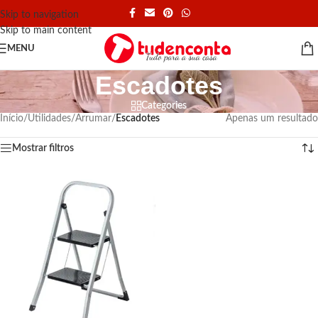
Skip to navigation
Skip to main content
MENU
Escadotes
Categories
Início
/
Utilidades
/
Arrumar
/
Escadotes
Apenas um resultado
Mostrar filtros