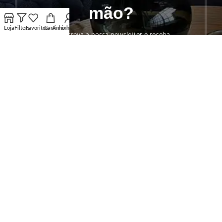
mão?
Loja
Filters
Favoritos
Carrinho
A minha conta
Subscreva a nossa newsletter e receba
ofertas exclusivas, novidades em
decoração, móveis e eletrodomésticos —
tudo o que precisa para a sua casa.
SUBSCREVER!
Os seus dados serão utilizados seguindo a nossa
Politica de
Privacidade