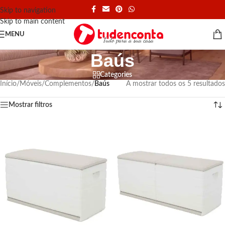
Skip to navigation
Skip to main content
MENU
Baús
Categories
Início
/
Móveis
/
Complementos
/
Baús
A mostrar todos os 5 resultados
Mostrar filtros