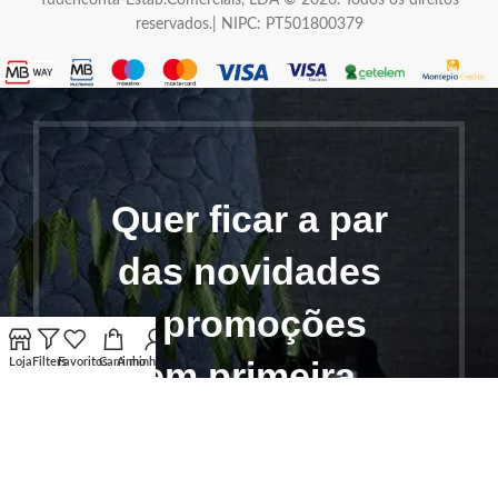
Tudenconta-Estab.Comerciais, LDA © 2026. Todos os direitos
reservados.| NIPC: PT501800379
Quer ficar a par
das novidades
e promoções
em primeira
Loja
Filters
Favoritos
Carrinho
A minha conta
mão?
Subscreva a nossa newsletter e receba