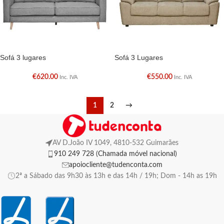
Sofá 3 lugares
Sofá 3 Lugares
€
620.00
€
550.00
Inc. IVA
Inc. IVA
1
2
→
AV D.João IV 1049, 4810-532 Guimarães
910 249 728 (Chamada móvel nacional)
apoiocliente@tudenconta.com
2ª a Sábado das 9h30 às 13h e das 14h / 19h; Dom - 14h as 19h