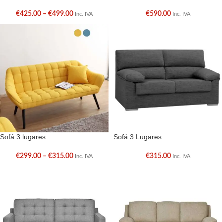
€
425.00
–
€
499.00
€
590.00
Inc. IVA
Inc. IVA
Sofá 3 lugares
Sofá 3 Lugares
€
299.00
–
€
315.00
€
315.00
Inc. IVA
Inc. IVA