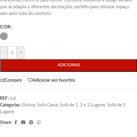
oferecendo conforto para dormir. Estrutura resistente e design versátil
que se adapta a diferentes decorações, perfeito para otimizar espaço
sem abrir mão do conforto.
COR
-
+
ADICIONAR
Compare
Adicionar aos favoritos
REF:
n.d.
Categorias:
Outros
,
Sofa Cama
,
Sofá de 1, 2 e 3 Lugares
,
Sofá de 3
Lugares
Share: