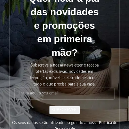
das novidades
e promoções
em primeira
mão?
Subscreva a nossa newsletter e receba
ofertas exclusivas, novidades em
decoração, móveis e eletrodomésticos —
tudo o que precisa para a sua casa.
SUBSCREVER!
Os seus dados serão utilizados seguindo a nossa
Politica de