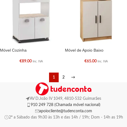
Móvel Cozinha
Móvel de Apoio Baixo
€
89.00
€
65.00
Inc. IVA
Inc. IVA
1
2
→
AV D.João IV 1049, 4810-532 Guimarães
910 249 728 (Chamada móvel nacional)
apoiocliente@tudenconta.com
2ª a Sábado das 9h30 às 13h e das 14h / 19h; Dom - 14h as 19h