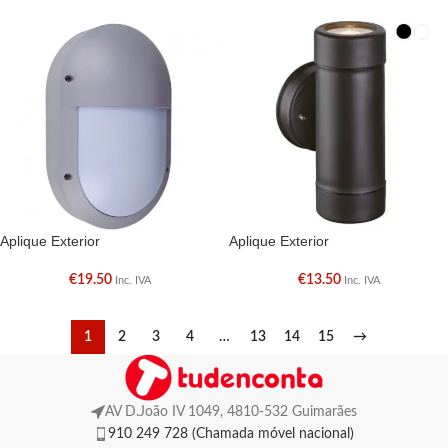
Aplique Exterior
Aplique Exterior
€
19.50
€
13.50
Inc. IVA
Inc. IVA
1
2
3
4
…
13
14
15
→
AV D.João IV 1049, 4810-532 Guimarães
910 249 728 (Chamada móvel nacional)