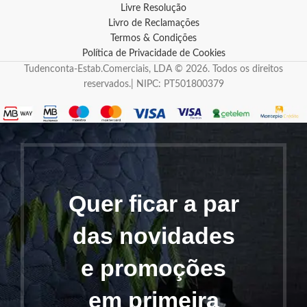
Livre Resolução
Livro de Reclamações
Termos & Condições
Política de Privacidade de Cookies
Tudenconta-Estab.Comerciais, LDA © 2026. Todos os direitos
reservados.| NIPC: PT501800379
Quer ficar a par
das novidades
e promoções
em primeira