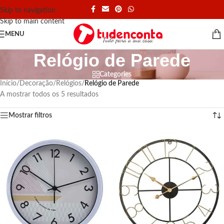
Skip to navigation
Skip to main content
MENU
Relógio de Parede
Categories
Início
/
Decoração
/
Relógios
/
Relógio de Parede
A mostrar todos os 5 resultados
Mostrar filtros