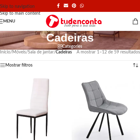
Skip to navigation
Skip to main content
MENU
Cadeiras
Categories
Início
/
Móveis
/
Sala de jantar
/
Cadeiras
A mostrar 1–12 de 59 resultados
Mostrar filtros