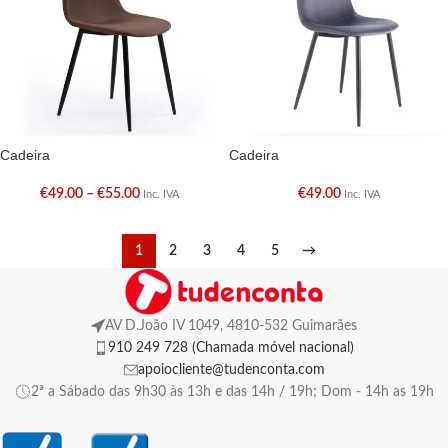
Cadeira
Cadeira
€
49.00
–
€
55.00
€
49.00
Inc. IVA
Inc. IVA
1
2
3
4
5
→
AV D.João IV 1049, 4810-532 Guimarães
910 249 728 (Chamada móvel nacional)
apoiocliente@tudenconta.com
2ª a Sábado das 9h30 às 13h e das 14h / 19h; Dom - 14h as 19h