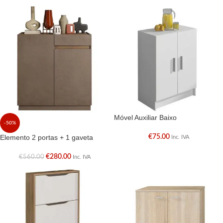
Móvel Auxiliar Baixo
-50%
Elemento 2 portas + 1 gaveta
€
75.00
Inc. IVA
€
280.00
€
560.00
Inc. IVA