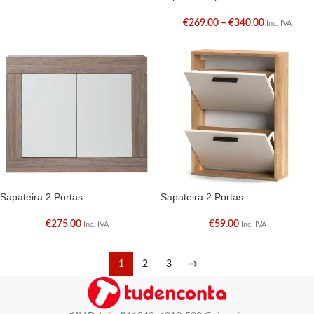
€
269.00
–
€
340.00
Inc. IVA
Sapateira 2 Portas
Sapateira 2 Portas
€
275.00
€
59.00
Inc. IVA
Inc. IVA
1
2
3
→