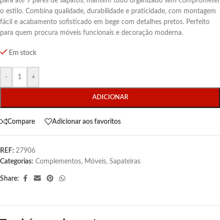
para até 9 pares de sapatos, mantém tudo organizado sem comprometer
o estilo. Combina qualidade, durabilidade e praticidade, com montagem
fácil e acabamento sofisticado em bege com detalhes pretos. Perfeito
para quem procura móveis funcionais e decoração moderna.
Em stock
-
+
ADICIONAR
Compare
Adicionar aos favoritos
REF:
27906
Categorias:
Complementos
,
Móveis
,
Sapateiras
Share: