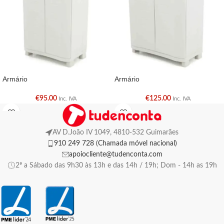
Armário
Armário
€
95.00
€
125.00
Inc. IVA
Inc. IVA
AV D.João IV 1049, 4810-532 Guimarães
910 249 728 (Chamada móvel nacional)
apoiocliente@tudenconta.com
2ª a Sábado das 9h30 às 13h e das 14h / 19h; Dom - 14h as 19h