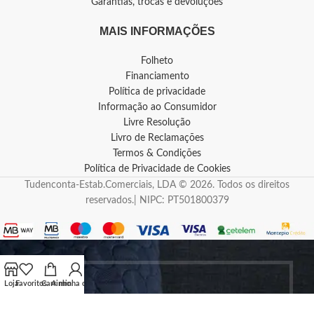
Garantias, trocas e devoluções
MAIS INFORMAÇÕES
Folheto
Financiamento
Política de privacidade
Informação ao Consumidor
Livre Resolução
Livro de Reclamações
Termos & Condições
Política de Privacidade de Cookies
Tudenconta-Estab.Comerciais, LDA © 2026. Todos os direitos
reservados.| NIPC: PT501800379
Loja
Favoritos
Carrinho
A minha conta