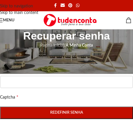
Skip to navigation
Skip to main content
MENU
Recuperar senha
Página Inicial
/
A Minha Conta
Perdeu a sua senha? Indique o seu nome de utilizador ou endereço de
email. Receberá uma ligação para criar uma nova senha via email.
*
Nome de utilizador ou email
*
Captcha
REDEFINIR SENHA