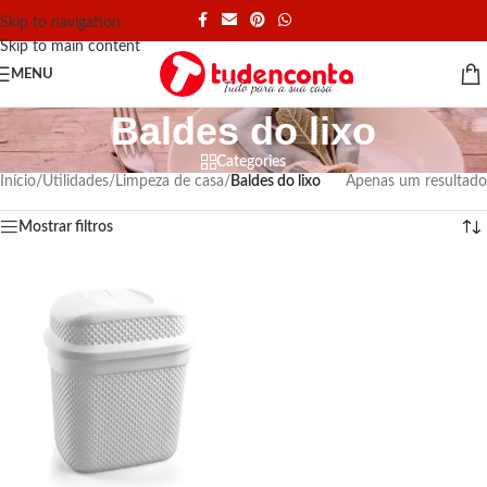
Skip to navigation
Skip to main content
MENU
Baldes do lixo
Categories
Início
/
Utilidades
/
Limpeza de casa
/
Baldes do lixo
Apenas um resultado
Mostrar filtros