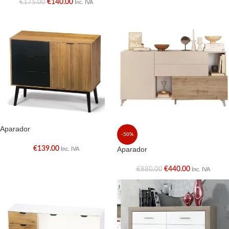
€
140.00
€
175.00
Inc. IVA
Aparador
-50%
€
139.00
Aparador
Inc. IVA
€
440.00
€
880.00
Inc. IVA