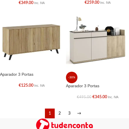
€
259.00
€
349.00
Inc. IVA
Inc. IVA
Aparador 3 Portas
-30%
€
125.00
Aparador 3 Portas
Inc. IVA
€
345.00
€
495.00
Inc. IVA
1
2
3
→