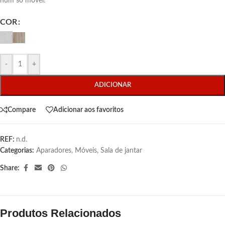
num só móvel!
COR
-
+
ADICIONAR
Compare
Adicionar aos favoritos
REF:
n.d.
Categorias:
Aparadores
,
Móveis
,
Sala de jantar
Share:
Produtos Relacionados