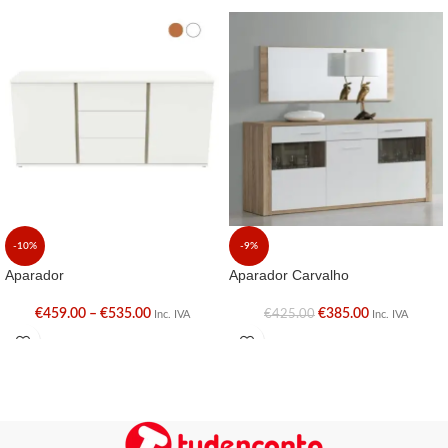
-10%
-9%
Aparador
Aparador Carvalho
€
459.00
–
€
535.00
€
385.00
€
425.00
Inc. IVA
Inc. IVA