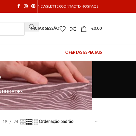
NEWSLETTER
CONTACTE-NOS
FAQS
INICIAR SESSÃO
€
0.00
OFERTAS ESPECIAIS
s
UTILIDADES
a.pt encontra as melhores marcas sempre aos
18
24