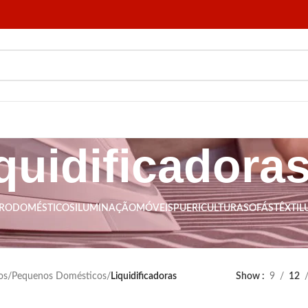
quidificadora
TRODOMÉSTICOS
ILUMINAÇÃO
MÓVEIS
PUERICULTURA
SOFÁS
TÊXTIL
de liquidificadores e saiba mais sobre as nossas ofertas. Em tudencont
os
/
Pequenos Domésticos
/
Liquidificadoras
Show
9
12