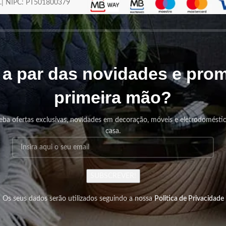
os.| NIPC: PT501800379
r a par das novidades e pr
primeira mão?
eba ofertas exclusivas, novidades em decoração, móveis e eletrodomésti
casa.
SUBSCREVER!
Os seus dados serão utilizados seguindo a nossa
Politica de Privacidade