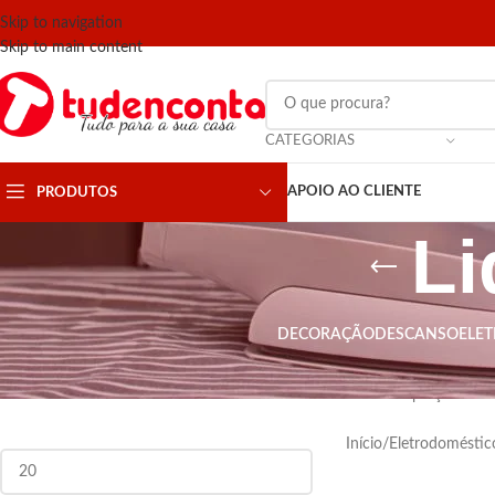
Skip to navigation
Skip to main content
CATEGORIAS
APOIO AO CLIENTE
PRODUTOS
Li
DECORAÇÃO
DESCANSO
ELE
FILTRAR POR PREÇO
Conheça a nossa gama 
melhores preços.
Início
/
Eletrodoméstic