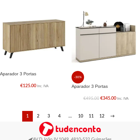
Aparador 3 Portas
-30%
€
125.00
Aparador 3 Portas
Inc. IVA
€
345.00
€
495.00
Inc. IVA
1
2
3
4
…
10
11
12
→
AV D.João IV 1049, 4810-532 Guimarães