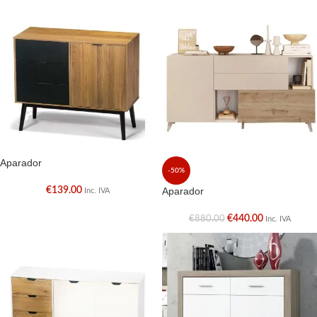
Aparador
-50%
€
139.00
Aparador
Inc. IVA
€
440.00
€
880.00
Inc. IVA