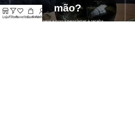
mão?
Loja
Filters
Favoritos
Carrinho
A minha conta
Subscreva a nossa newsletter e receba
ofertas exclusivas, novidades em
decoração, móveis e eletrodomésticos —
tudo o que precisa para a sua casa.
SUBSCREVER!
Os seus dados serão utilizados seguindo a nossa
Politica de
Privacidade