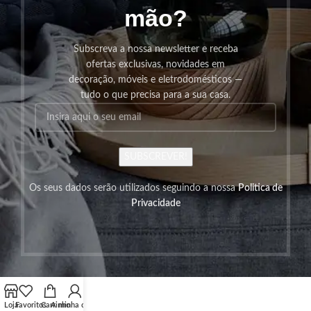
mão?
Subscreva a nossa newsletter e receba
ofertas exclusivas, novidades em
decoração, móveis e eletrodomésticos —
tudo o que precisa para a sua casa.
SUBSCREVER!
Os seus dados serão utilizados seguindo a nossa
Politica de
Privacidade
Loja
Favoritos
Carrinho
A minha conta