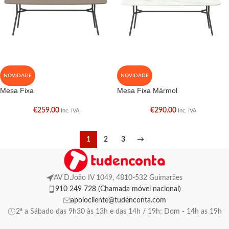
NOVIDADE
NOVIDADE
Mesa Fixa
Mesa Fixa Mármol
€
259.00
€
290.00
Inc. IVA
Inc. IVA
1
2
3
→
AV D.João IV 1049, 4810-532 Guimarães
910 249 728 (Chamada móvel nacional)
apoiocliente@tudenconta.com
2ª a Sábado das 9h30 às 13h e das 14h / 19h; Dom - 14h as 19h