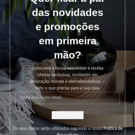
das novidades
e promoções
em primeira
mão?
Subscreva a nossa newsletter e receba
ofertas exclusivas, novidades em
decoração, móveis e eletrodomésticos —
tudo o que precisa para a sua casa.
SUBSCREVER!
Os seus dados serão utilizados seguindo a nossa
Politica de