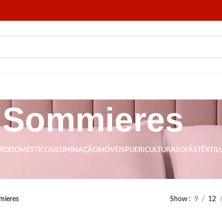
Sommieres
TRODOMÉSTICOS
ILUMINAÇÃO
MÓVEIS
PUERICULTURA
SOFÁS
TÊXTIL
seu quarto, assim terá uma base para a sua cama e ganhará espaço de
mieres
Show
9
12