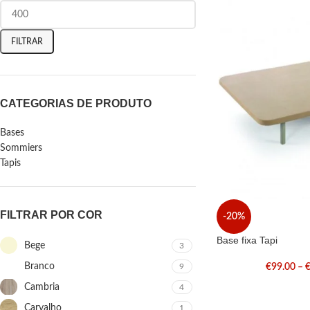
FILTRAR
CATEGORIAS DE PRODUTO
Bases
Sommiers
Tapis
FILTRAR POR COR
-20%
Base fixa Tapi
Bege
3
Branco
9
€
99.00
–
Cambria
4
Carvalho
1