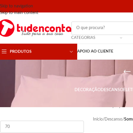
Skip to navigation
Skip to main content
CATEGORIAS
APOIO AO CLIENTE
PRODUTOS
DECORAÇÃO
DESCANSO
ELE
FILTRAR POR PREÇO
Tenha um sommier no 
ao melhor preço.
Início
/
Descanso
/
Som