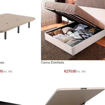
nas
Cama Estofada
00
€
270.00
Inc. IVA
Inc. IVA