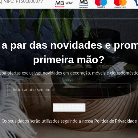
os.| NIPC: PT501800379
r a par das novidades e pr
primeira mão?
eba ofertas exclusivas, novidades em decoração, móveis e eletrodomésti
casa.
SUBSCREVER!
Os seus dados serão utilizados seguindo a nossa
Politica de Privacidade