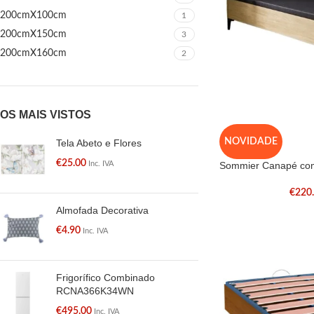
200cmX100cm
1
200cmX150cm
3
200cmX160cm
2
OS MAIS VISTOS
NOVIDADE
Tela Abeto e Flores
€
25.00
Sommier Canapé com
Inc. IVA
€
220
Almofada Decorativa
€
4.90
Inc. IVA
Frigorífico Combinado
RCNA366K34WN
€
495.00
Inc. IVA