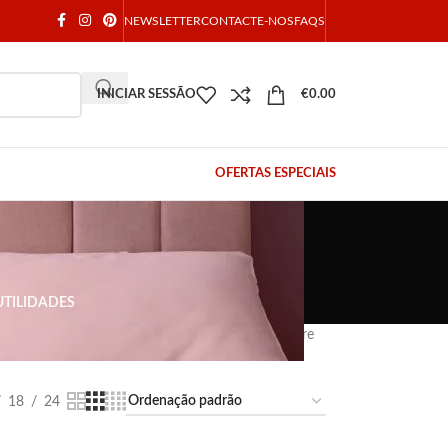
NEWSLETTER
CONTACTE-NOS
FAQS
INICIAR SESSÃO
€
0.00
OFERTAS ESPECIAIS
UTILIDADES
 armazenamento. Confira os nossos modelos sempre
18
24