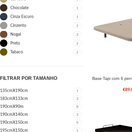
Chocolate
1
Cinza Escuro
1
Cinzento
2
Nogal
2
Preto
2
Tabaco
2
FILTRAR POR TAMANHO
Base Tapi com 6 per
€
89.
135cmX190cm
1
183cmX133cm
3
190cmX90m
8
190cmX140cm
3
190cmX150cm
9
195cmX150cm
1