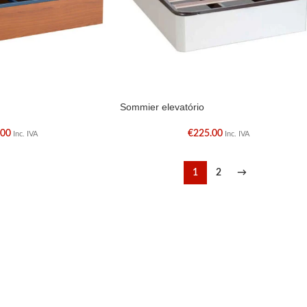
Sommier elevatório
.00
€
225.00
Inc. IVA
Inc. IVA
1
2
→