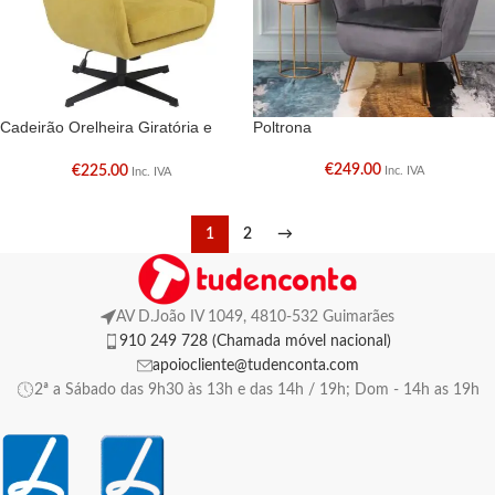
Cadeirão Orelheira Giratória e
Poltrona
Regulável
€
249.00
€
225.00
Inc. IVA
Inc. IVA
1
2
→
AV D.João IV 1049, 4810-532 Guimarães
910 249 728 (Chamada móvel nacional)
apoiocliente@tudenconta.com
2ª a Sábado das 9h30 às 13h e das 14h / 19h; Dom - 14h as 19h