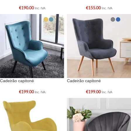
€
190.00
€
155.00
Inc. IVA
Inc. IVA
Cadeirão capitoné
Cadeirão capitoné
€
199.00
€
199.00
Inc. IVA
Inc. IVA