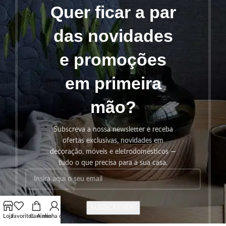
Quer ficar a par
das novidades
e promoções
em primeira
mão?
Subscreva a nossa newsletter e receba
ofertas exclusivas, novidades em
decoração, móveis e eletrodomésticos —
tudo o que precisa para a sua casa.
SUBSCREVER!
Loja
Favoritos
Carrinho
A minha conta