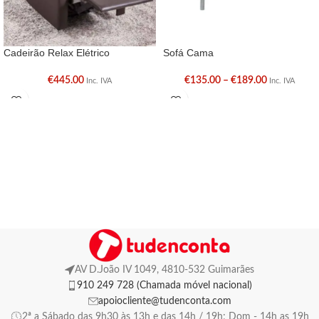
Cadeirão Relax Elétrico
Sofá Cama
€
445.00
€
135.00
–
€
189.00
Inc. IVA
Inc. IVA
AV D.João IV 1049, 4810-532 Guimarães
910 249 728 (Chamada móvel nacional)
apoiocliente@tudenconta.com
2ª a Sábado das 9h30 às 13h e das 14h / 19h; Dom - 14h as 19h