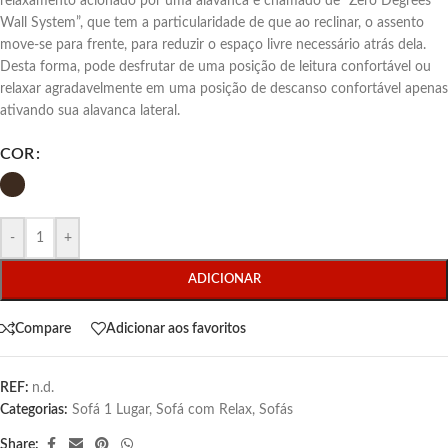
relaxamento acionado por uma alavanca e chamado de “Zero Degrees
Wall System”, que tem a particularidade de que ao reclinar, o assento
move-se para frente, para reduzir o espaço livre necessário atrás dela.
Desta forma, pode desfrutar de uma posição de leitura confortável ou
relaxar agradavelmente em uma posição de descanso confortável apenas
ativando sua alavanca lateral.
COR
-
+
ADICIONAR
Compare
Adicionar aos favoritos
REF:
n.d.
Categorias:
Sofá 1 Lugar
,
Sofá com Relax
,
Sofás
Share: