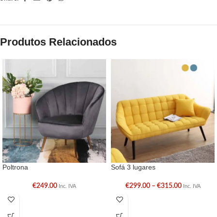
Produtos Relacionados
Poltrona
Sofá 3 lugares
€
249.00
€
299.00
–
€
315.00
Inc. IVA
Inc. IVA