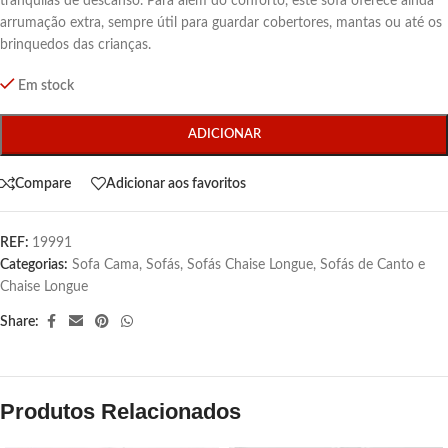
tranquilas de descanso. Para além do conforto, este sofá oferece ainda
arrumação extra, sempre útil para guardar cobertores, mantas ou até os
brinquedos das crianças.
Em stock
ADICIONAR
Compare
Adicionar aos favoritos
REF:
19991
Categorias:
Sofa Cama
,
Sofás
,
Sofás Chaise Longue
,
Sofás de Canto e
Chaise Longue
Share:
Produtos Relacionados