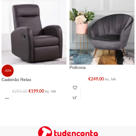
Poltrona
-33%
Cadeirão Relax
€
249.00
Inc. IVA
€
199.00
€
295.00
Inc. IVA