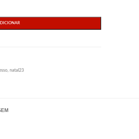
DICIONAR
esso
,
natal23
GEM