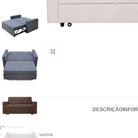
Click para aumentar
DESCRIÇÃO
INFO
Observações:
– Sofá com cama elevatória.