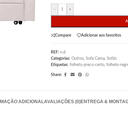
-
+
A
Compare
Adicionar aos favoritos
REF:
n.d.
Categorias:
Outros
,
Sofa Cama
,
Sofás
Etiquetas:
folheto-preco-certo
,
folheto-regr
Share:
RMAÇÃO ADICIONAL
AVALIAÇÕES (0)
ENTREGA & MONTA