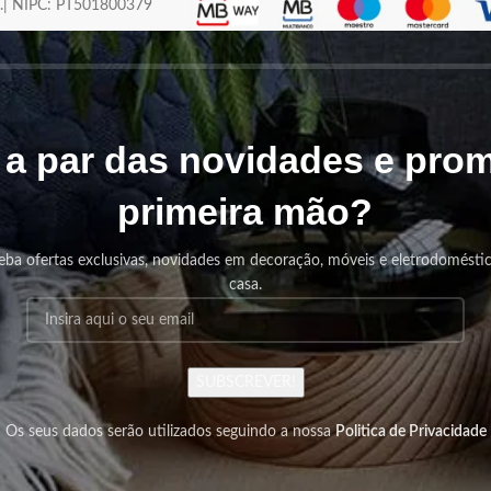
os.| NIPC: PT501800379
r a par das novidades e pr
primeira mão?
eba ofertas exclusivas, novidades em decoração, móveis e eletrodomésti
casa.
SUBSCREVER!
Os seus dados serão utilizados seguindo a nossa
Politica de Privacidade