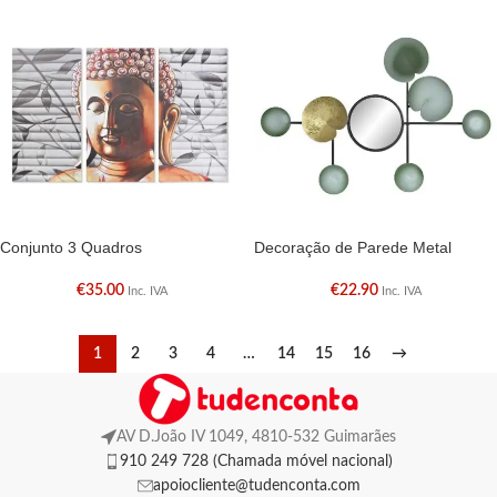
Conjunto 3 Quadros
Decoração de Parede Metal
€
35.00
€
22.90
Inc. IVA
Inc. IVA
1
2
3
4
…
14
15
16
→
AV D.João IV 1049, 4810-532 Guimarães
910 249 728 (Chamada móvel nacional)
apoiocliente@tudenconta.com