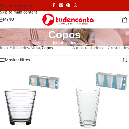
Skip to navigation
Skip to main content
MENU
Copos
Categories
Início
/
Utilidades
/
Mesa
/
Copos
A mostrar todos os 7 resultados
Mostrar filtros