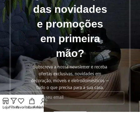
das novidades
e promoções
em primeira
mão?
Subscreva a nossa newsletter e receba
ofertas exclusivas, novidades em
decoração, móveis e eletrodomésticos —
tudo o que precisa para a sua casa.
Loja
Filters
Favoritos
Carrinho
A minha conta
SUBSCREVER!
Os seus dados serão utilizados seguindo a nossa
Politica de
Privacidade