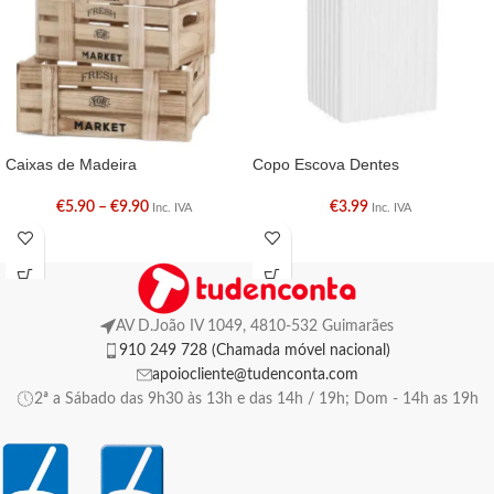
Caixas de Madeira
Copo Escova Dentes
€
5.90
–
€
9.90
€
3.99
Inc. IVA
Inc. IVA
AV D.João IV 1049, 4810-532 Guimarães
910 249 728 (Chamada móvel nacional)
apoiocliente@tudenconta.com
2ª a Sábado das 9h30 às 13h e das 14h / 19h; Dom - 14h as 19h