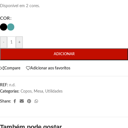
Disponível em 2 cores.
COR
-
+
ADICIONAR
Compare
Adicionar aos favoritos
REF:
n.d.
Categorias:
Copos
,
Mesa
,
Utilidades
Share:
Também pode gostar…