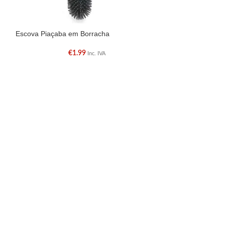
Escova Piaçaba em Borracha
Piaçaba Preto
€
1.99
Inc. IVA