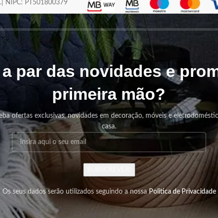
os.| NIPC: PT501800379
r a par das novidades e pr
primeira mão?
eba ofertas exclusivas, novidades em decoração, móveis e eletrodomésti
casa.
SUBSCREVER!
Os seus dados serão utilizados seguindo a nossa
Politica de Privacidade