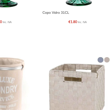
Copo Vidro 31CL
60
€
1.80
Inc. IVA
Inc. IVA