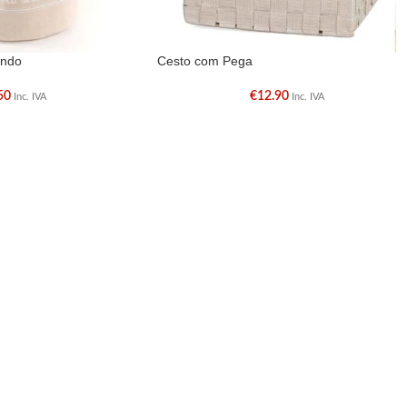
ondo
Cesto com Pega
50
€
12.90
Inc. IVA
Inc. IVA