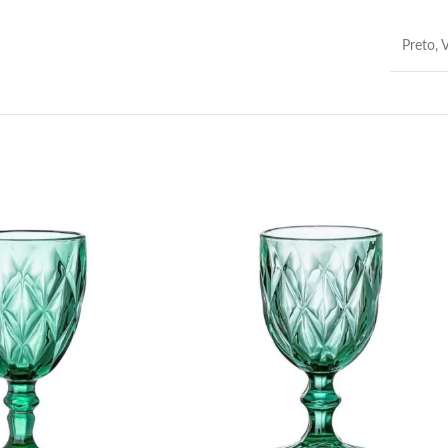
Preto
,
V