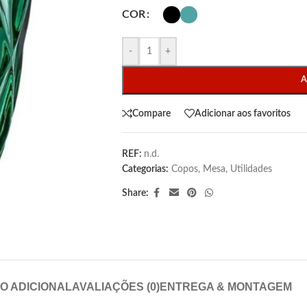
COR
-
+
A
Compare
Adicionar aos favoritos
REF:
n.d.
Categorias:
Copos
,
Mesa
,
Utilidades
Share:
O ADICIONAL
AVALIAÇÕES (0)
ENTREGA & MONTAGEM