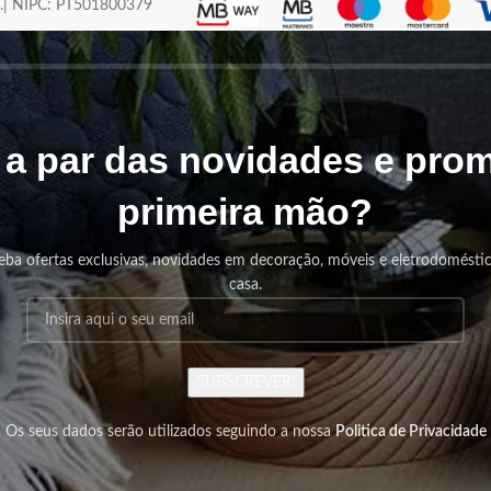
os.| NIPC: PT501800379
r a par das novidades e pr
primeira mão?
eba ofertas exclusivas, novidades em decoração, móveis e eletrodomésti
casa.
SUBSCREVER!
Os seus dados serão utilizados seguindo a nossa
Politica de Privacidade