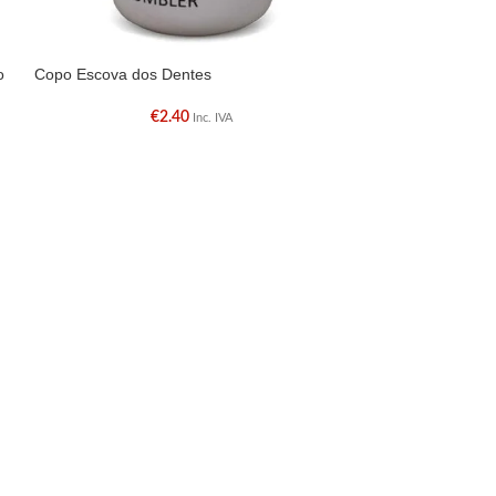
o
Copo Escova dos Dentes
Escova Piaçaba 
€
2.40
Inc. IVA