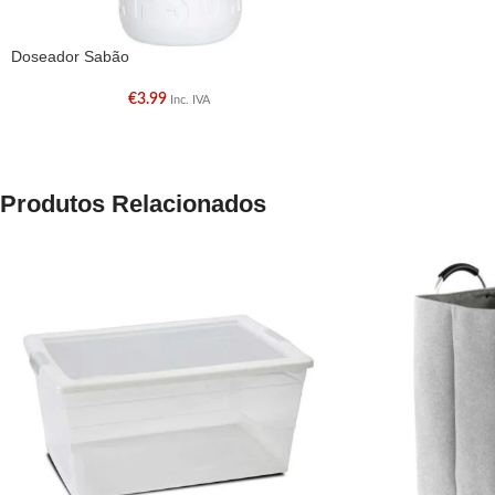
Doseador Sabão
€
3.99
Inc. IVA
Produtos Relacionados