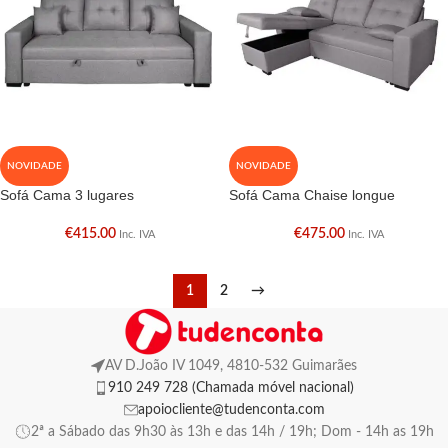
NOVIDADE
NOVIDADE
Sofá Cama 3 lugares
Sofá Cama Chaise longue
€
415.00
€
475.00
Inc. IVA
Inc. IVA
1
2
→
AV D.João IV 1049, 4810-532 Guimarães
910 249 728 (Chamada móvel nacional)
apoiocliente@tudenconta.com
2ª a Sábado das 9h30 às 13h e das 14h / 19h; Dom - 14h as 19h