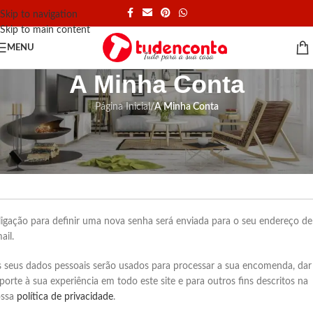
Skip to navigation
Skip to main content
MENU
A Minha Conta
Página Inicial
/
A Minha Conta
egistar nova conta
*
dereço de email
ligação para definir uma nova senha será enviada para o seu endereço de
ail.
 seus dados pessoais serão usados ​​para processar a sua encomenda, dar
porte à sua experiência em todo este site e para outros fins descritos na
ossa
política de privacidade
.