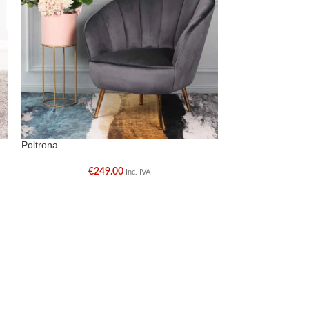
Poltrona
Sofá 2 Lugares R
€
249.00
€
Inc. IVA