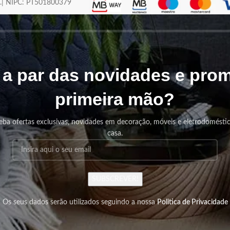
os.| NIPC: PT501800379
r a par das novidades e pr
primeira mão?
eba ofertas exclusivas, novidades em decoração, móveis e eletrodomésti
casa.
SUBSCREVER!
Os seus dados serão utilizados seguindo a nossa
Politica de Privacidade