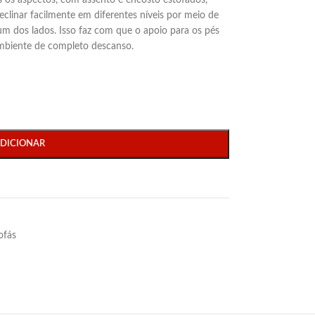
s os aspectos, com assento e encosto estofados,
clinar facilmente em diferentes níveis por meio de
m dos lados. Isso faz com que o apoio para os pés
ambiente de completo descanso.
DICIONAR
ofás