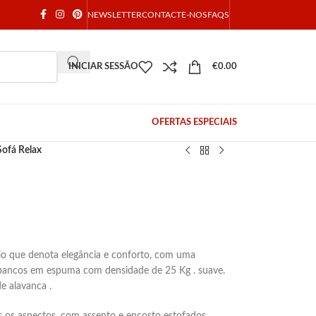
NEWSLETTER
CONTACTE-NOS
FAQS
INICIAR SESSÃO
€
0.00
OFERTAS ESPECIAIS
Sofá Relax
rio que denota elegância e conforto, com uma
 bancos em espuma com densidade de 25 Kg . suave.
e alavanca .