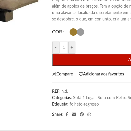
Proporciona alto nível de conforto em todo
além de apoios de braços. Tem a opção de re
uma alavanca localizada discretamente em u
se desdobre, o que, em conjunto, cria um 
COR
-
+
A
Compare
Adicionar aos favoritos
REF:
n.d.
Categorias:
Sofá 1 Lugar
,
Sofá com Relax
,
S
Etiqueta:
folheto-regresso
Share: