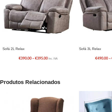
Sofá 2L Relax
Sofá 3L Relax
€
390.00
–
€
395.00
€
490.00
–
Inc. IVA
Produtos Relacionados