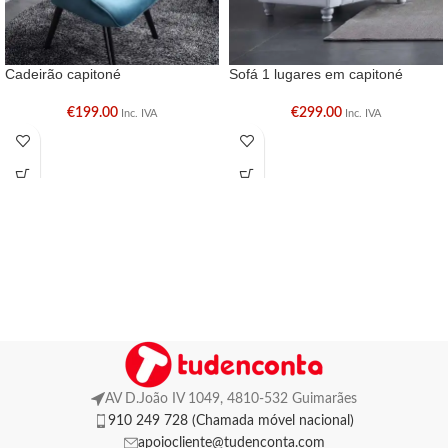
Cadeirão capitoné
Sofá 1 lugares em capitoné
€
199.00
€
299.00
Inc. IVA
Inc. IVA
AV D.João IV 1049, 4810-532 Guimarães
910 249 728 (Chamada móvel nacional)
apoiocliente@tudenconta.com