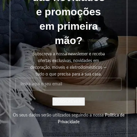
e promoções
em primeira
mão?
Subscreva a nossa newsletter e receba
ofertas exclusivas, novidades em
decoração, móveis e eletrodomésticos —
tudo o que precisa para a sua casa.
SUBSCREVER!
Os seus dados serão utilizados seguindo a nossa
Politica de
Privacidade