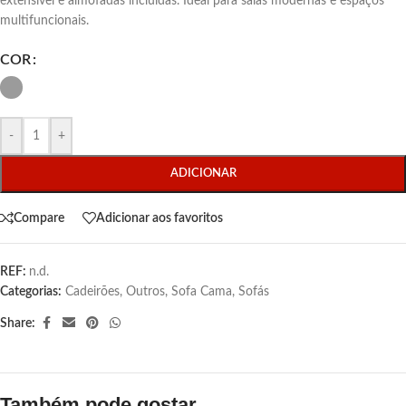
extensível e almofadas incluídas. Ideal para salas modernas e espaços
multifuncionais.
COR
-
+
ADICIONAR
Compare
Adicionar aos favoritos
REF:
n.d.
Categorias:
Cadeirões
,
Outros
,
Sofa Cama
,
Sofás
Share:
Também pode gostar…