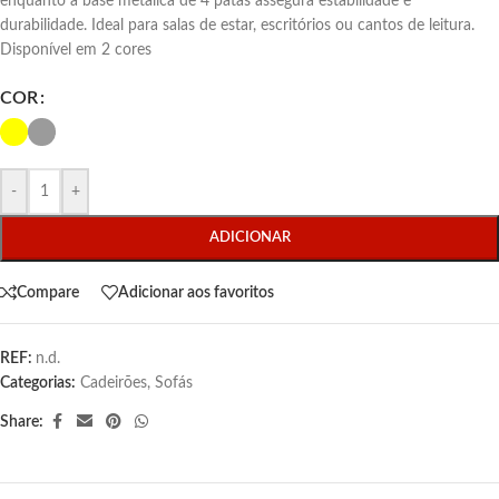
enquanto a base metálica de 4 patas assegura estabilidade e
durabilidade. Ideal para salas de estar, escritórios ou cantos de leitura.
Disponível em 2 cores
COR
-
+
ADICIONAR
Compare
Adicionar aos favoritos
REF:
n.d.
Categorias:
Cadeirões
,
Sofás
Share: