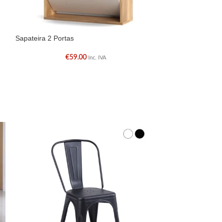
Sapateira 2 Portas
Sapateira 3 Porta
€
59.00
€
Inc. IVA