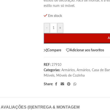
estilos de decoração. Fácil de montar, é a 
estilo num só móvel.
Em stock
-
+
A
Compare
Adicionar aos favoritos
REF:
27910
Categorias:
Armários
,
Armários
,
Casa de Ba
Móveis
,
Móveis de Cozinha
Share:
AVALIAÇÕES (0)
ENTREGA & MONTAGEM