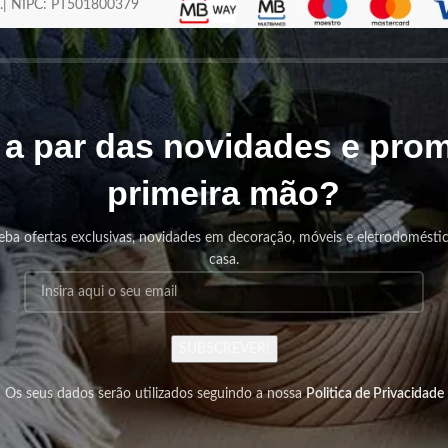
os.| NIPC: PT501800379
r a par das novidades e pr
primeira mão?
eba ofertas exclusivas, novidades em decoração, móveis e eletrodomésti
casa.
SUBSCREVER!
Os seus dados serão utilizados seguindo a nossa
Politica de Privacidade