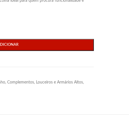
escolha ideal para quem procura funcionalidade e
DICIONAR
nho
,
Complementos
,
Louceiros e Armários Altos
,