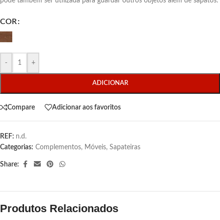
pode também ser utilizada para guardar outros objetos além de sapatos.
COR
-
+
ADICIONAR
Compare
Adicionar aos favoritos
REF:
n.d.
Categorias:
Complementos
,
Móveis
,
Sapateiras
Share:
Produtos Relacionados