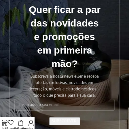
Quer ficar a par
das novidades
e promoções
em primeira
mão?
Subscreva a nossa newsletter e receba
ofertas exclusivas, novidades em
decoração, móveis e eletrodomésticos —
tudo o que precisa para a sua casa.
SUBSCREVER!
Loja
Favoritos
Carrinho
A minha conta