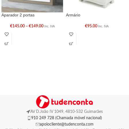
Aparador 2 portas
Armário
€
145.00
–
€
149.00
€
95.00
Inc. IVA
Inc. IVA
AV D.João IV 1049, 4810-532 Guimarães
910 249 728 (Chamada móvel nacional)
apoiocliente@tudenconta.com