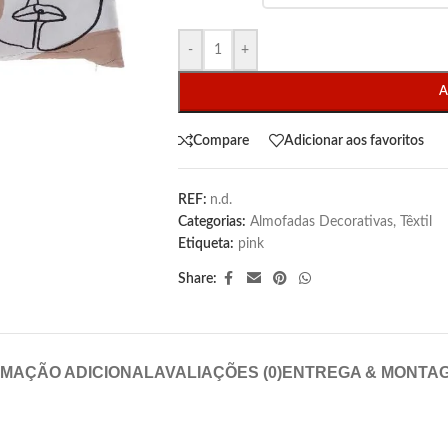
-
+
A
Compare
Adicionar aos favoritos
REF:
n.d.
Categorias:
Almofadas Decorativas
,
Têxtil
Etiqueta:
pink
Share:
RMAÇÃO ADICIONAL
AVALIAÇÕES (0)
ENTREGA & MONTA