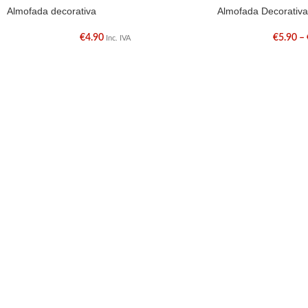
Almofada decorativa
Almofada Decorativa
€
4.90
€
5.90
–
Inc. IVA