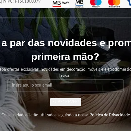
os.| NIPC: PT501800379
r a par das novidades e pr
primeira mão?
eba ofertas exclusivas, novidades em decoração, móveis e eletrodomésti
casa.
SUBSCREVER!
Os seus dados serão utilizados seguindo a nossa
Politica de Privacidade