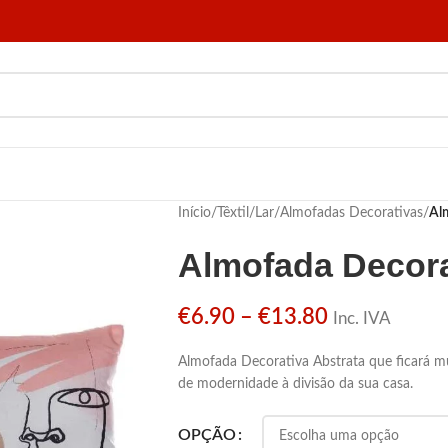
Início
/
Têxtil
/
Lar
/
Almofadas Decorativas
/
Al
Almofada Decora
€
6.90
–
€
13.80
Inc. IVA
Almofada Decorativa Abstrata que ficará 
de modernidade à divisão da sua casa.
OPÇÃO