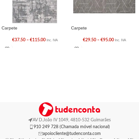
Carpete
Carpete
€
37.50
–
€
115.00
€
29.50
–
€
95.00
Inc. IVA
Inc. IVA
AV D.João IV 1049, 4810-532 Guimarães
910 249 728 (Chamada móvel nacional)
apoiocliente@tudenconta.com