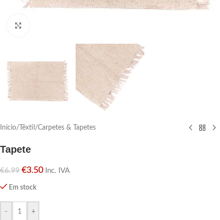
Click para aumentar
Início
/
Têxtil
/
Carpetes & Tapetes
Tapete
€
3.50
€
6.99
Inc. IVA
Em stock
-
+