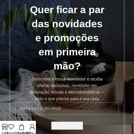
Quer ficar a par
das novidades
e promoções
em primeira
mão?
Subscreva a nossa newsletter e receba
ofertas exclusivas, novidades em
decoração, móveis e eletrodomésticos —
tudo o que precisa para a sua casa.
SUBSCREVER!
Loja
Favoritos
Carrinho
A minha conta