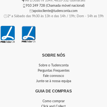
AV D.João IV 1049, 4810-532 Guimarães
910 249 728 (Chamada móvel nacional)
apoiocliente@tudenconta.com
2ª a Sábado das 9h30 às 13h e das 14h / 19h; Dom - 14h as 19h
SOBRE NÓS
Sobre o Tudenconta
Perguntas Frequentes
Fale connosco
Junte-se à nossa equipa
GUIA DE COMPRAS
Como comprar
Click and Collect