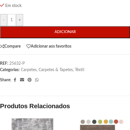
Em stock
-
+
ADICIONAR
Compare
Adicionar aos favoritos
REF:
25632-P
Categorias:
Carpetes
,
Carpetes & Tapetes
,
Têxtil
Share:
Produtos Relacionados