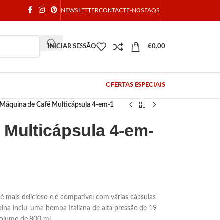
NEWSLETTER
CONTACTE-NOS
FAQS
INICIAR SESSÃO
€
0.00
OFERTAS ESPECIAIS
Máquina de Café Multicápsula 4-em-1
 Multicápsula 4-em-
é mais delicioso e é compatível com várias cápsulas
a inclui uma bomba Italiana de alta pressão de 19
volume de 800 ml.