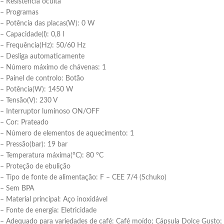
– Resistência oculta
– Programas
– Potência das placas(W): 0 W
– Capacidade(l): 0,8 l
– Frequência(Hz): 50/60 Hz
– Desliga automaticamente
– Número máximo de chávenas: 1
– Painel de controlo: Botão
– Potência(W): 1450 W
– Tensão(V): 230 V
– Interruptor luminoso ON/OFF
– Cor: Prateado
– Número de elementos de aquecimento: 1
– Pressão(bar): 19 bar
– Temperatura máxima(°C): 80 °C
– Proteção de ebulição
– Tipo de fonte de alimentação: F – CEE 7/4 (Schuko)
– Sem BPA
– Material principal: Aço inoxidável
– Fonte de energia: Eletricidade
– Adequado para variedades de café: Café moído; Cápsula Dolce Gusto;