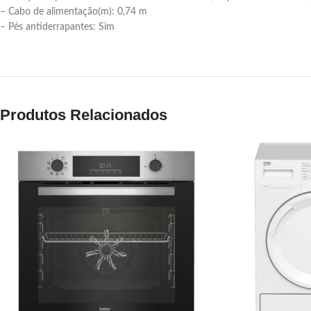
– Cabo de alimentação(m): 0,74 m
– Pés antiderrapantes: Sim
Produtos Relacionados