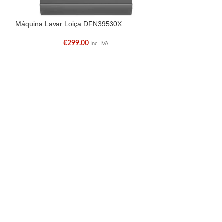
Máquina Lavar Loiça DFN39530X
Máquina Lavar L
€
299.00
€
Inc. IVA