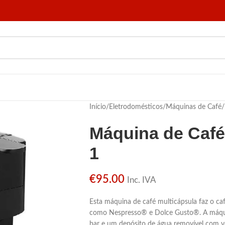
Início
/
Eletrodomésticos
/
Máquinas de Café
/
Máquina de Café
1
€
95.00
Inc. IVA
Esta máquina de café multicápsula faz o caf
como Nespresso® e Dolce Gusto®. A máquin
bar e um depósito de água removível com 