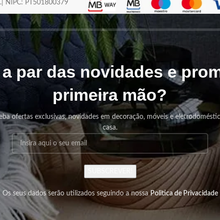
os.| NIPC: PT501800379
r a par das novidades e pr
primeira mão?
eba ofertas exclusivas, novidades em decoração, móveis e eletrodomésti
casa.
SUBSCREVER!
Os seus dados serão utilizados seguindo a nossa
Politica de Privacidade