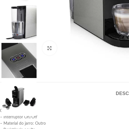
Click para aumentar
DESC
Observações:
– Interruptor On/Off
– Material do jarro: Outro