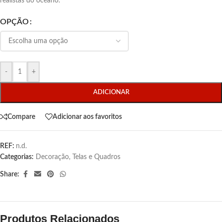
realistas do oceano.
OPÇÃO
-
+
ADICIONAR
Compare
Adicionar aos favoritos
REF:
n.d.
Categorias:
Decoração
,
Telas e Quadros
Share:
Produtos Relacionados