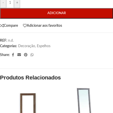
-
+
ADICIONAR
Compare
Adicionar aos favoritos
REF:
n.d.
Categorias:
Decoração
,
Espelhos
Share:
Produtos Relacionados