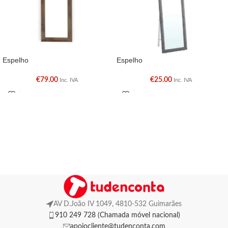
Espelho
Espelho
€
79.00
€
25.00
Inc. IVA
Inc. IVA
AV D.João IV 1049, 4810-532 Guimarães
910 249 728 (Chamada móvel nacional)
apoiocliente@tudenconta.com